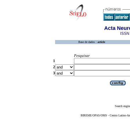
Acta Neur
ISSN 
Base de dados :
article
Pesquisar
1
2
3
Search engin
BIREME/OPAS/OMS - Centro Latino-Ame