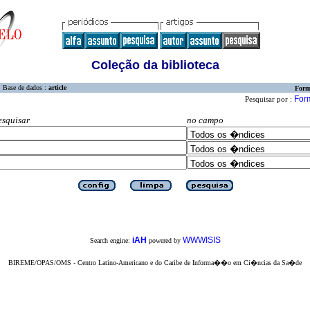
Coleção da biblioteca
Base de dados :
article
Form
Form
Pesquisar por :
esquisar
no campo
iAH
WWWISIS
Search engine:
powered by
BIREME/OPAS/OMS - Centro Latino-Americano e do Caribe de Informa��o em Ci�ncias da Sa�de