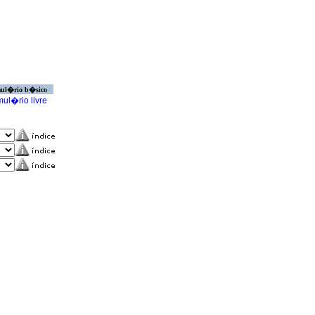
ul�rio b�sico
ul�rio livre