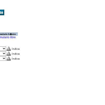
mulario b�sico
mulario libre