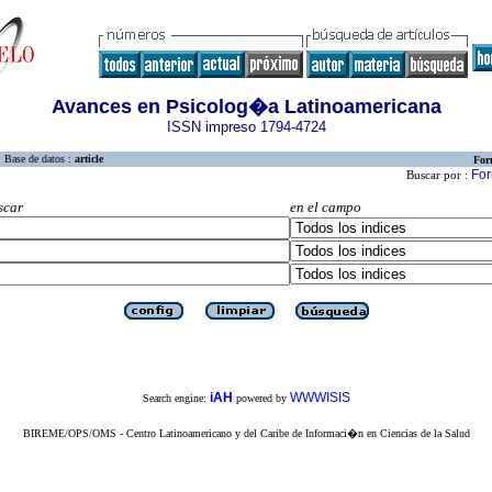
Avances en Psicolog�a Latinoamericana
ISSN impreso 1794-4724
Base de datos :
article
For
For
Buscar por :
scar
en el campo
iAH
WWWISIS
Search engine:
powered by
BIREME/OPS/OMS - Centro Latinoamericano y del Caribe de Informaci�n en Ciencias de la Salud