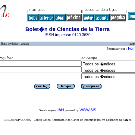
Bolet�n de Ciencias de la Tierra
ISSN impresso 0120-3630
Base de dados :
article
Form
Form
Pesquisar por :
esquisar
no campo
iAH
WWWISIS
Search engine:
powered by
BIREME/OPAS/OMS - Centro Latino-Americano e do Caribe de Informa��o em Ci�ncias da Sa�de