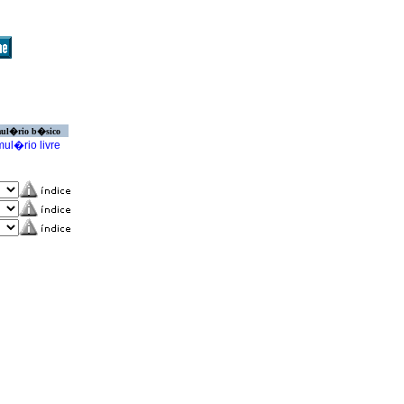
ul�rio b�sico
ul�rio livre