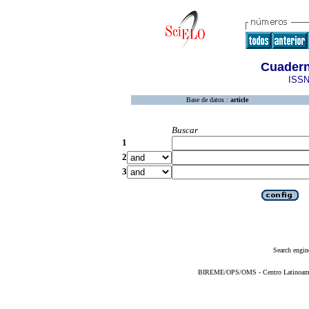
Cuader
ISSN
Base de datos :
article
Buscar
1
2
3
Search engin
BIREME/OPS/OMS - Centro Latinoameric