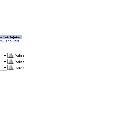
mulario b�sico
mulario libre