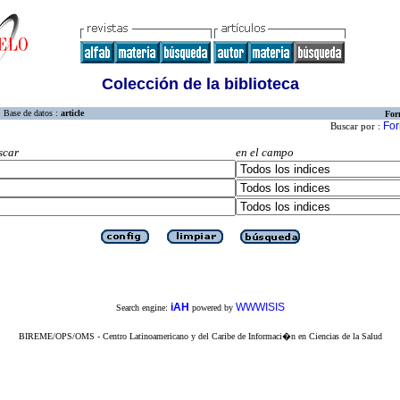
Colección de la biblioteca
Base de datos :
article
For
For
Buscar por :
scar
en el campo
iAH
WWWISIS
Search engine:
powered by
BIREME/OPS/OMS - Centro Latinoamericano y del Caribe de Informaci�n en Ciencias de la Salud