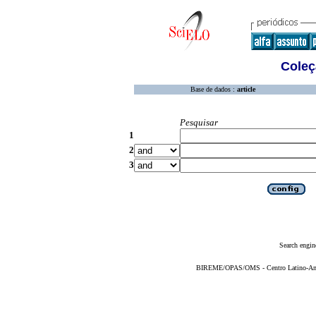
Coleç
Base de dados :
article
Pesquisar
1
2
3
Search engin
BIREME/OPAS/OMS - Centro Latino-Ame