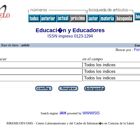
Educaci�n y Educadores
ISSN impreso 0123-1294
Base de datos :
article
For
For
Buscar por :
scar
en el campo
iAH
WWWISIS
Search engine:
powered by
BIREME/OPS/OMS - Centro Latinoamericano y del Caribe de Informaci�n en Ciencias de la Salud