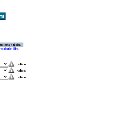
mulario b�sico
mulario libre