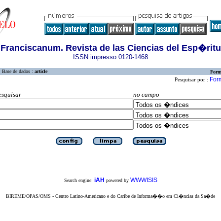
Franciscanum. Revista de las Ciencias del Esp�ritu
ISSN impresso 0120-1468
Base de dados :
article
Form
Form
Pesquisar por :
esquisar
no campo
iAH
WWWISIS
Search engine:
powered by
BIREME/OPAS/OMS - Centro Latino-Americano e do Caribe de Informa��o em Ci�ncias da Sa�de