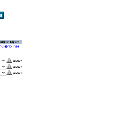
ul�rio b�sico
ul�rio livre