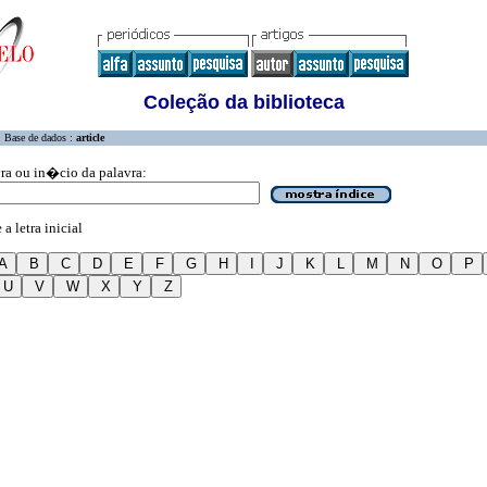
Coleção da biblioteca
Base de dados :
article
vra ou in�cio da palavra:
a letra inicial