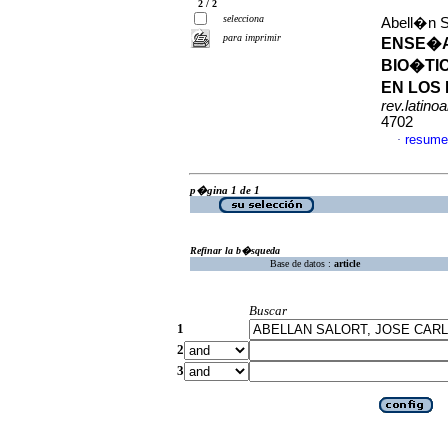
2 / 2
selecciona
Abell�n S
para imprimir
ENSE�A
BIO�TI
EN LOS
rev.latino
4702
resume
·
p�gina 1 de 1
Refinar la b�squeda
Base de datos :
article
Buscar
1
2
3