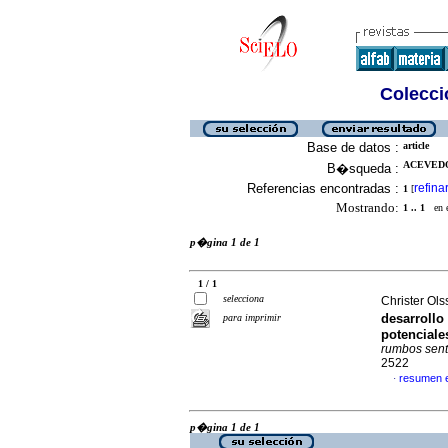
Colecció
Base de datos :
article
ACEVEDO
B�squeda :
Referencias encontradas :
refina
1
[
Mostrando:
1 .. 1
en el
p�gina 1 de 1
1 / 1
selecciona
Christer Ol
desarrollo
para imprimir
potenciale
rumbos sent
2522
resumen 
·
p�gina 1 de 1