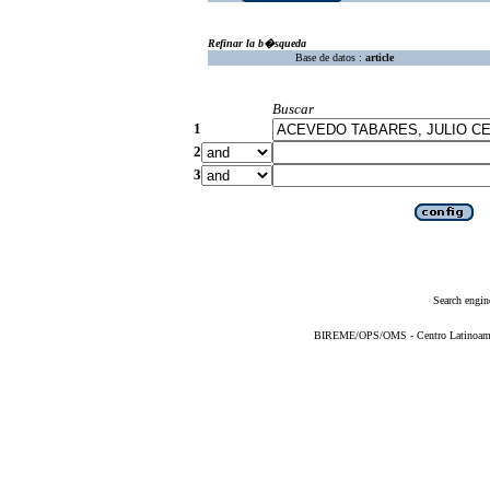
Refinar la b�squeda
Base de datos :
article
Buscar
1
2
3
Search engin
BIREME/OPS/OMS - Centro Latinoameric