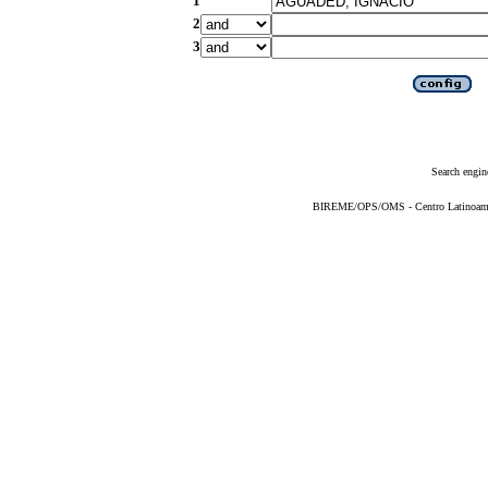
1
2
3
Search engin
BIREME/OPS/OMS - Centro Latinoameric