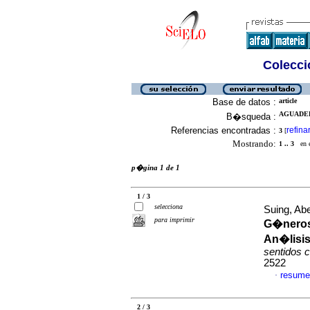
Colecció
Base de datos :
article
AGUADED,
B�squeda :
Referencias encontradas :
refina
3
[
Mostrando:
1 .. 3
en el
p�gina 1 de 1
1 / 3
selecciona
Suing, Ab
para imprimir
G�neros 
An�lisis
sentidos 
2522
resume
·
2 / 3