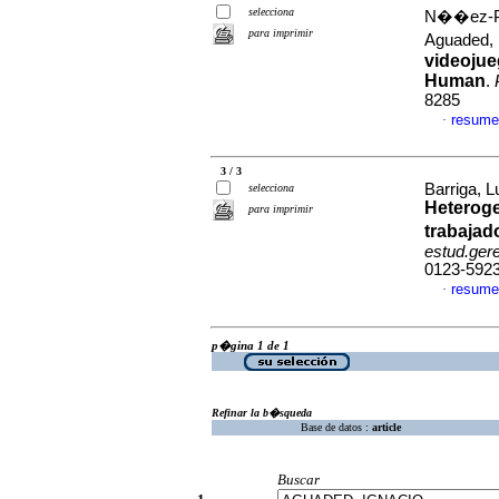
selecciona
N��ez-Pa
para imprimir
Aguaded, 
videojue
Human
.
8285
resume
·
3 / 3
Barriga, L
selecciona
Heteroge
para imprimir
trabajad
estud.ger
0123-592
resume
·
p�gina 1 de 1
Refinar la b�squeda
Base de datos :
article
Buscar