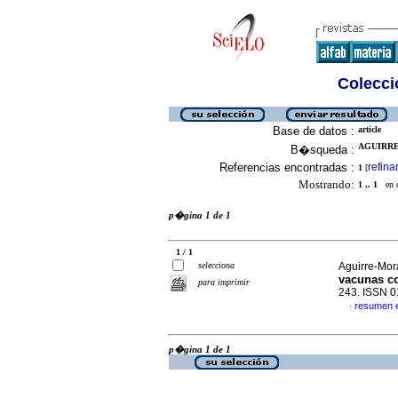
Colecció
Base de datos :
article
AGUIRRE
B�squeda :
Referencias encontradas :
refina
1
[
Mostrando:
1 .. 1
en el
p�gina 1 de 1
1 / 1
selecciona
Aguirre-Mora
vacunas co
para imprimir
243. ISSN 
resumen 
·
p�gina 1 de 1