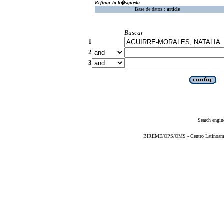
Refinar la b�squeda
Base de datos :
article
Buscar
1
2
3
Search engin
BIREME/OPS/OMS - Centro Latinoameric