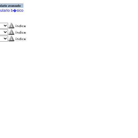
lario avanzado
ulario b�sico