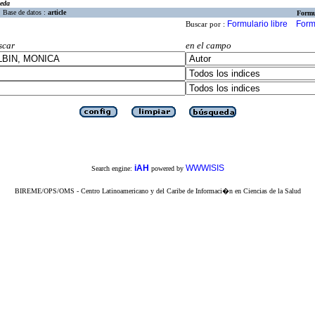
eda
Base de datos :
article
Formu
Formulario libre
Form
Buscar por :
scar
en el campo
iAH
WWWISIS
Search engine:
powered by
BIREME/OPS/OMS - Centro Latinoamericano y del Caribe de Informaci�n en Ciencias de la Salud