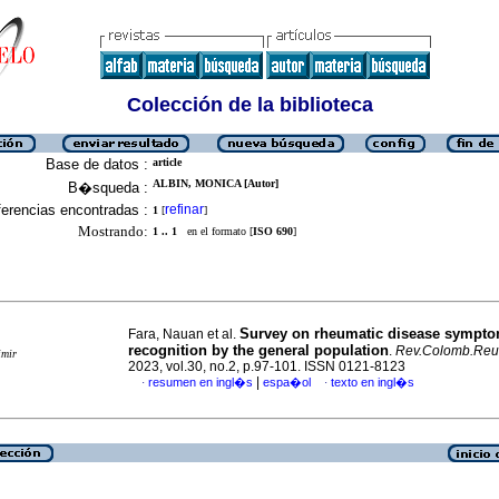
Colección de la biblioteca
Base de datos :
article
ALBIN, MONICA [Autor]
B�squeda :
erencias encontradas :
refinar
1
[
]
Mostrando:
1 .. 1
en el formato [
ISO 690
]
Survey on rheumatic disease sympt
Fara, Nauan et al.
recognition by the general population
.
Rev.Colomb.Reu
imir
2023, vol.30, no.2, p.97-101. ISSN 0121-8123
|
resumen en ingl�s
espa�ol
texto en ingl�s
·
·