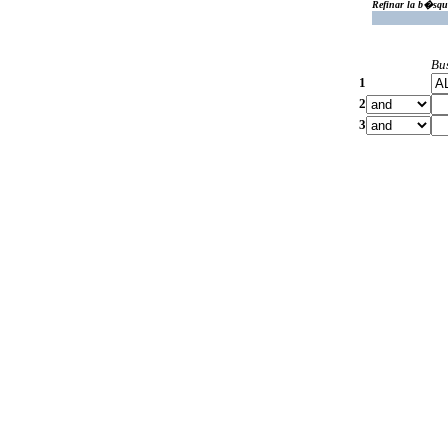
Refinar la b�squ
Bu
1
2
3