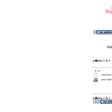
Ref
p�gina 1 de 1
1 / 1
selecciona
para impr
p�gina 1 de 1