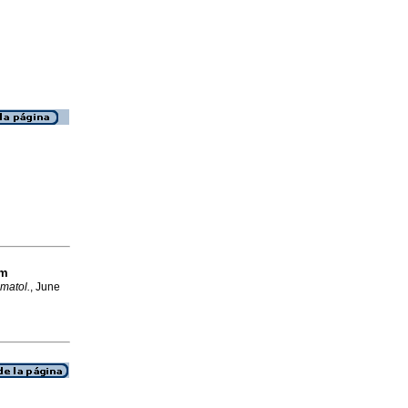
om
matol.
, June