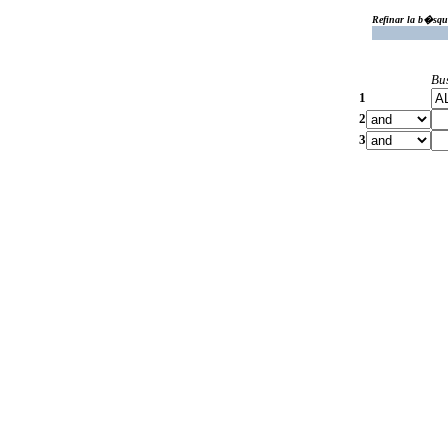
Refinar la b�squ
Bu
1
2
3