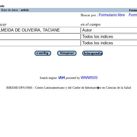
eda
Base de datos :
article
Formu
Formulario libre
Form
Buscar por :
scar
en el campo
iAH
WWWISIS
Search engine:
powered by
BIREME/OPS/OMS - Centro Latinoamericano y del Caribe de Informaci�n en Ciencias de la Salud