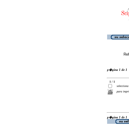
Ref
p�gina 1 de 1
1 / 1
selecciona
para impr
p�gina 1 de 1