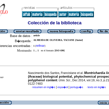
Colección de la biblioteca
Base de datos :
article
ALMEIDA DE OLIVEIRA, TACIANE [Autor]
B�squeda :
erencias encontradas :
refinar
1
[
]
Mostrando:
1 .. 1
en el formato [
ISO 690
]
Montrichardia li
Nascimento dos Santos, Francislane et al.
(Araceae) biological potential, phytochemical prospe
imir
polyphenol content
.
Univ. Sci.
, Dec 2014, vol.19, no.3, p.
0122-7483
|
|
resumen en ingl�s
espa�ol
portugu�s
texto en ingl�s
·
·