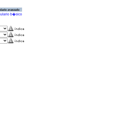
lario avanzado
ulario b�sico