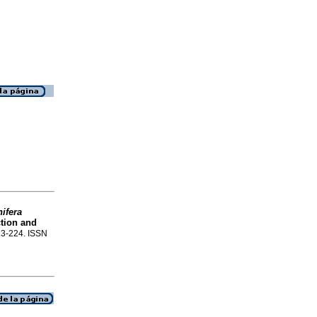
nifera
ction and
213-224. ISSN