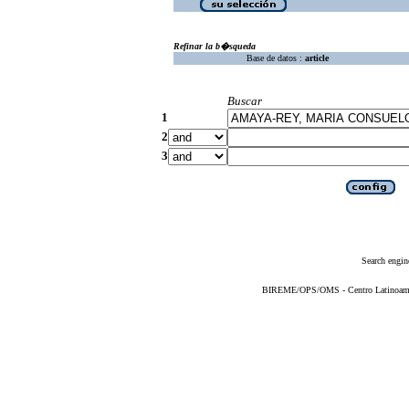
Refinar la b�squeda
Base de datos :
article
Buscar
1
2
3
Search engin
BIREME/OPS/OMS - Centro Latinoameric