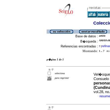
Colecció
Base de datos :
article
AMAYA-R
B�squeda :
Referencias encontradas :
refina
7
[
Mostrando:
1 .. 7
en el
p�gina 1 de 1
1 / 7
selecciona
Vel�squez
para imprimir
Consuelo 
personas
(Cundin
vol.28, n
resume
·
2 / 7