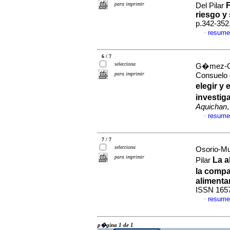
para imprimir
F
Del Pilar
riesgo y 
p.342-352
resume
·
6 / 7
selecciona
G�mez-Or
para imprimir
Consuelo 
elegir y
investig
Aquichan
resume
·
7 / 7
selecciona
Osorio-Mu
para imprimir
La a
Pilar
la comp
alimenta
ISSN 165
resume
·
p�gina 1 de 1