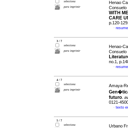
selecciona
Henao Ca
para imprimir
Consuelo 
WITH ME
CARE U
p.120-129
resume
·
3 / 7
selecciona
Henao-Ca
para imprimir
Consuelo 
Literatu
no.1, p.1
resume
·
4 / 7
selecciona
Amaya-Rey
para imprimir
Gen�tic
futuro
.
a
0121-450
texto 
·
5 / 7
selecciona
Urbano Fr