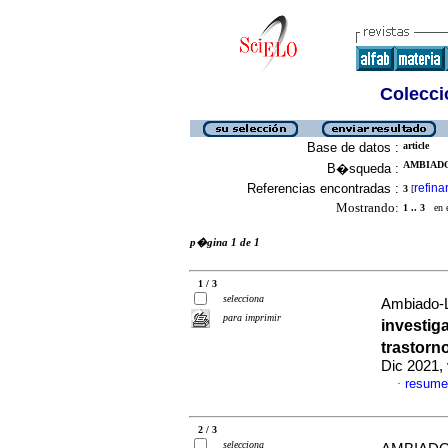
Colecció
Base de datos :
article
AMBIADO
B�squeda :
Referencias encontradas :
refina
3
[
Mostrando:
1 .. 3
en el
p�gina 1 de 1
1 / 3
selecciona
Ambiado-L
para imprimir
investig
trastorn
Dic 2021,
resume
·
2 / 3
selecciona