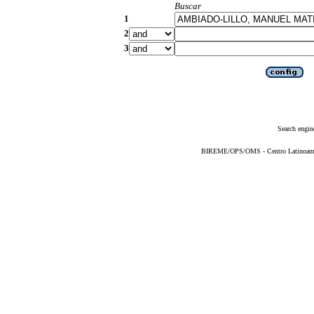
Buscar
1
2
3
Search engin
BIREME/OPS/OMS - Centro Latinoameric