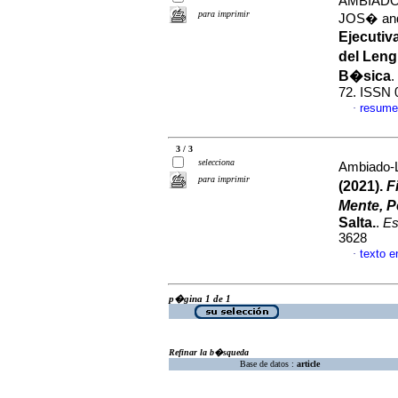
AMBIADO
para imprimir
JOS� an
Ejecutiv
del Leng
B�sica
.
72. ISSN 
resume
·
3 / 3
selecciona
Ambiado-L
para imprimir
(2021).
F
Mente, P
Salta.
.
Es
3628
texto 
·
p�gina 1 de 1
Refinar la b�squeda
Base de datos :
article