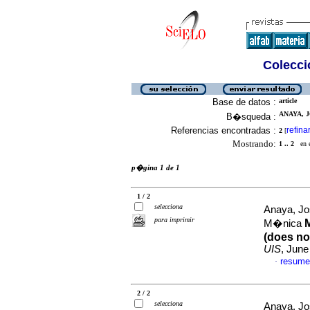
Colecció
Base de datos :
article
ANAYA, J
B�squeda :
Referencias encontradas :
refina
2
[
Mostrando:
1 .. 2
en el
p�gina 1 de 1
1 / 2
selecciona
Anaya, Jo
para imprimir
M�nica
(does not
UIS
, June
resume
·
2 / 2
selecciona
Anaya, Jo