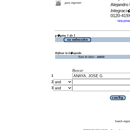
para imprimir
Alejandro
Integraci
0120-419
resume
·
p�gina 1 de 1
Refinar la b�squeda
Base de datos :
article
Buscar
1
2
3
Search engin