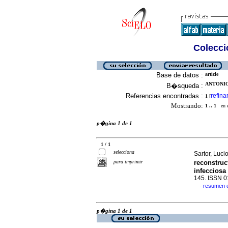
Colecció
Base de datos :
article
ANTONIO
B�squeda :
Referencias encontradas :
refina
1
[
Mostrando:
1 .. 1
en el
p�gina 1 de 1
1 / 1
selecciona
Sartor, Lucio
para imprimir
reconstruc
infecciosa 
145. ISSN 
resumen 
·
p�gina 1 de 1