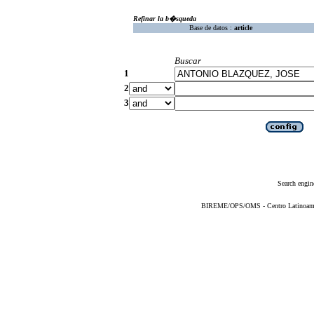
Refinar la b�squeda
Base de datos :
article
Buscar
1
2
3
Search engin
BIREME/OPS/OMS - Centro Latinoameric