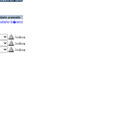
lario avanzado
ulario b�sico