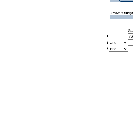
Refinar la b�squ
Bu
1
2
3