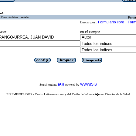
eda
Base de datos :
article
Formu
Formulario libre
Form
Buscar por :
scar
en el campo
iAH
WWWISIS
Search engine:
powered by
BIREME/OPS/OMS - Centro Latinoamericano y del Caribe de Informaci�n en Ciencias de la Salud