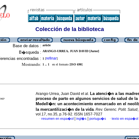
Colección de la biblioteca
Base de datos :
article
ARANGO-URREA, JUAN DAVID [Autor]
B�squeda :
erencias encontradas :
refinar
1
[
]
Mostrando:
1 .. 1
en el formato [
ISO 690
]
La atenci�n a las madres
Arango-Urrea, Juan David et al.
proceso de parto en algunos servicios de salud de la
imir
Medell�n: un acontecimiento enmarcado en el neoli
la mercantilizaci�n de la vida
.
Rev. Gerenc. Polit. Salud
vol.17, no.35, p.76-92. ISSN 1657-7027
|
|
resumen en espa�ol
ingl�s
portugu�s
texto en espa�ol
·
·