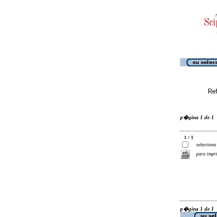
Ref
p�gina 1 de 1
1 / 1
selecciona
para impr
p�gina 1 de 1