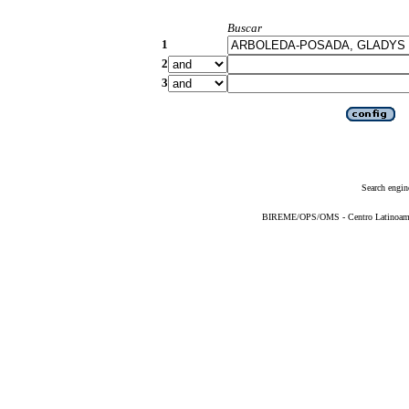
Buscar
1
2
3
Search engin
BIREME/OPS/OMS - Centro Latinoameric