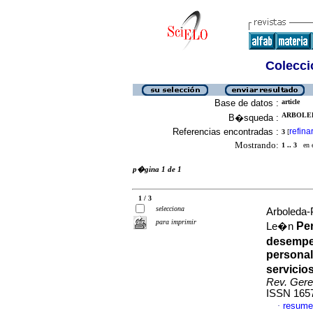
Colecció
Base de datos :
article
ARBOLED
B�squeda :
Referencias encontradas :
refina
3
[
Mostrando:
1 .. 3
en el
p�gina 1 de 1
1 / 3
selecciona
Arboleda-
para imprimir
Per
Le�n
desempe
personal
servicio
Rev. Geren
ISSN 165
resume
·