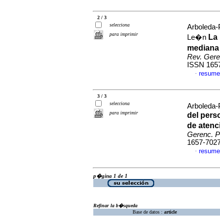
2 / 3
selecciona
Arboleda-
para imprimir
La 
Le�n
mediana 
Rev. Geren
ISSN 165
resume
·
3 / 3
selecciona
Arboleda-
para imprimir
del perso
de atenc
Gerenc. Po
1657-702
resume
·
p�gina 1 de 1
Refinar la b�squeda
Base de datos :
article