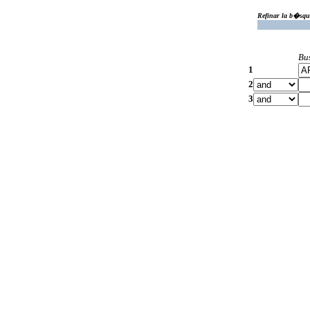
Refinar la b�squ
Bu
1
2
3