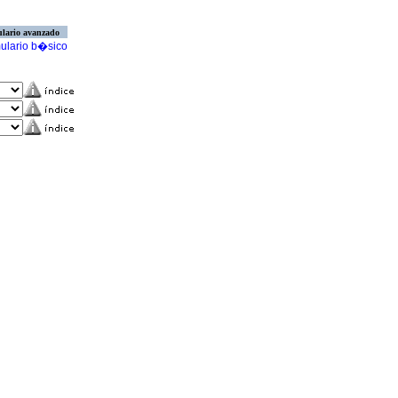
lario avanzado
ulario b�sico