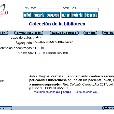
Colección de la biblioteca
Base de datos :
article
ARDILA, HUGO A. PAEZ [Autor]
B�squeda :
erencias encontradas :
refinar
1
[
]
Mostrando:
1 .. 1
en el formato [
ISO 690
]
Taponamiento cardiaco secund
Ardila, Hugo A. Paez et al.
pericarditis tuberculosa aguda en un paciente joven,
imir
a inmunosupresi�n
.
Rev. Colomb. Cardiol.
, Abr 2017, vol.
p.130-130. ISSN 0120-5633
|
resumen en espa�ol
ingl�s
texto en espa�ol
·
·