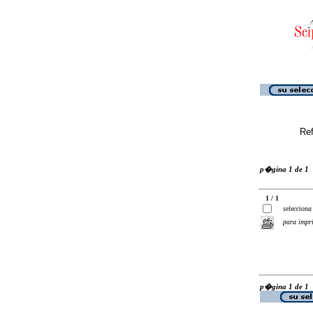
Ref
p�gina 1 de 1
1 / 1
selecciona
para impr
p�gina 1 de 1