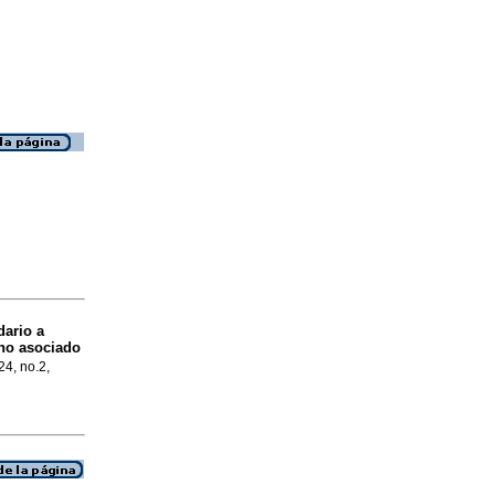
ario a
 no asociado
24, no.2,