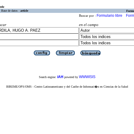
eda
Base de datos :
article
Formu
Formulario libre
Form
Buscar por :
scar
en el campo
iAH
WWWISIS
Search engine:
powered by
BIREME/OPS/OMS - Centro Latinoamericano y del Caribe de Informaci�n en Ciencias de la Salud