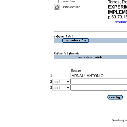
selecciona
Torres, Ro
EXPERIM
para imprimir
IMPLEM
p.63-73. 
resume
·
p�gina 1 de 1
Refinar la b�squeda
Base de datos :
article
Buscar
1
2
3
Search engin