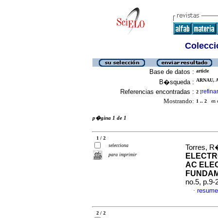
Colecció
Base de datos :
article
ARNAU, A
B�squeda :
Referencias encontradas :
refina
2
[
Mostrando:
1 .. 2
en el
p�gina 1 de 1
1 / 2
selecciona
Torres, R
para imprimir
ELECTR
AC ELE
FUNDA
no.5, p.9
resume
·
2 / 2