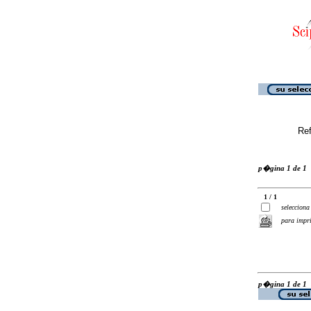
Ref
p�gina 1 de 1
1 / 1
selecciona
para impr
p�gina 1 de 1