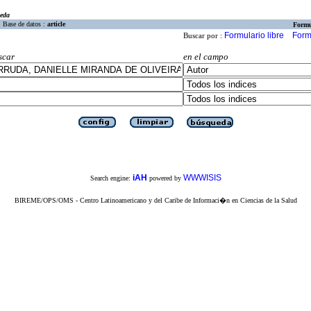
eda
Base de datos :
article
Formu
Formulario libre
Form
Buscar por :
scar
en el campo
iAH
WWWISIS
Search engine:
powered by
BIREME/OPS/OMS - Centro Latinoamericano y del Caribe de Informaci�n en Ciencias de la Salud