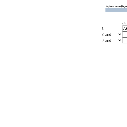
Refinar la b�squ
Bu
1
2
3