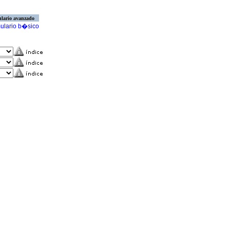
lario avanzado
ulario b�sico