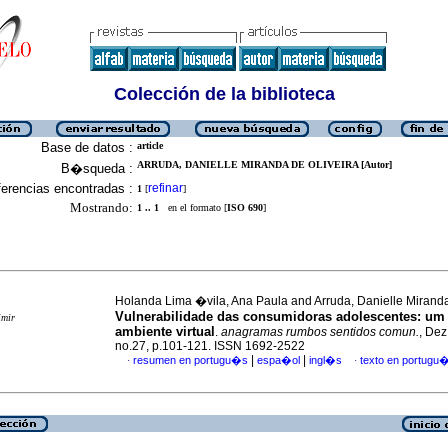
Colección de la biblioteca
Base de datos :
article
ARRUDA, DANIELLE MIRANDA DE OLIVEIRA [Autor]
B�squeda :
erencias encontradas :
refinar
1
[
]
Mostrando:
1 .. 1
en el formato [
ISO 690
]
Holanda Lima �vila, Ana Paula and Arruda, Danielle Miranda
Vulnerabilidade das consumidoras adolescentes
:
um 
imir
ambiente virtual
.
anagramas rumbos sentidos comun.
, Dez
no.27, p.101-121. ISSN 1692-2522
|
|
resumen en portugu�s
espa�ol
ingl�s
texto en portugu
·
·