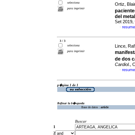
selecciona
Ortiz, Blai
para imprimir
paciente
del meta
Set 2019,
resume
·
3 / 3
selecciona
Lince, Raf
para imprimir
manifest
de dos ca
Cardiol.
, 
resume
·
p�gina 1 de 1
Refinar la b�squeda
Base de datos :
article
Buscar
1
2