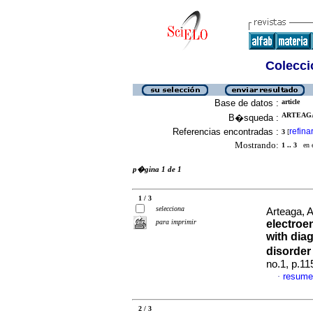
Colecció
Base de datos :
article
ARTEAGA
B�squeda :
Referencias encontradas :
refina
3
[
Mostrando:
1 .. 3
en el
p�gina 1 de 1
1 / 3
selecciona
Arteaga, A
para imprimir
electroe
with dia
disorder
no.1, p.1
resume
·
2 / 3