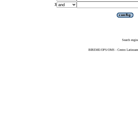
3
Search engin
BIREME/OPS/OMS - Centro Latinoameric