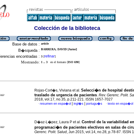
Colección de la biblioteca
Base de datos :
article
BARRERA, DAVID [Autor]
B�squeda :
erencias encontradas :
refinar
3
[
]
Mostrando:
1 .. 3
en el formato [
ISO 690
]
Selecci�n de hospital desti
Rojas-Cort�s, Viviana et al.
traslado de urgencia de pacientes
.
Rev. Gerenc. Polit. S
imir
2018, vol.17, no.35, p.211-221. ISSN 1657-7027
|
|
resumen en espa�ol
ingl�s
portugu�s
texto en espa�ol
·
·
Control de la variabilidad en
D�az-L�pez, Laura P et al.
programaci�n de pacientes electivos en salas de ci
imir
Gerenc. Polit. Salud
, Jun 2015, vol.14, no.28, p.78-87. ISSN