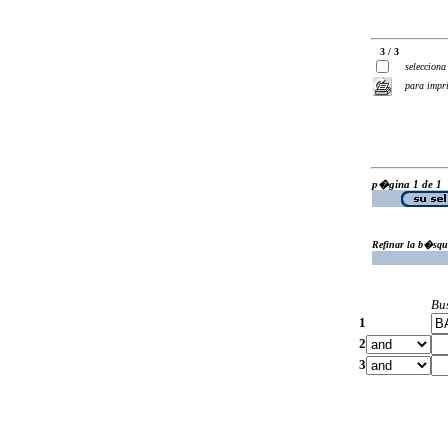
3 / 3
selecciona
para impr
p�gina 1 de 1
Refinar la b�squ
Bu
1
2
3