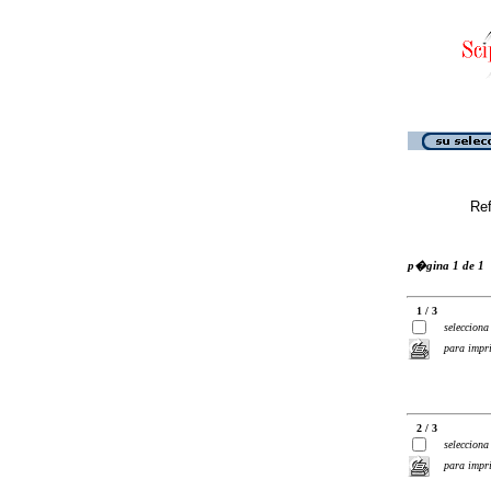
Ref
p�gina 1 de 1
1 / 3
selecciona
para impr
2 / 3
selecciona
para impr