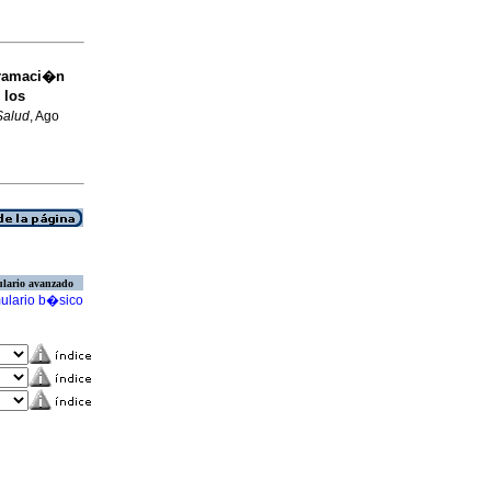
gramaci�n
 los
Salud
, Ago
lario avanzado
ulario b�sico