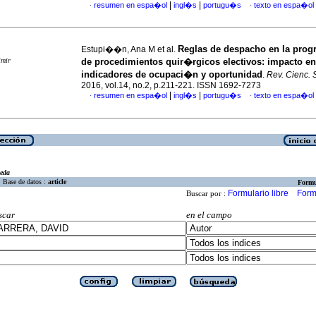
|
|
resumen en espa�ol
ingl�s
portugu�s
texto en espa�ol
·
·
Reglas de despacho en la pro
Estupi��n, Ana M et al.
imir
de procedimientos quir�rgicos electivos
:
impacto en
indicadores de ocupaci�n y oportunidad
.
Rev. Cienc. 
2016, vol.14, no.2, p.211-221. ISSN 1692-7273
|
|
resumen en espa�ol
ingl�s
portugu�s
texto en espa�ol
·
·
eda
Base de datos :
article
Formu
Formulario libre
Form
Buscar por :
scar
en el campo