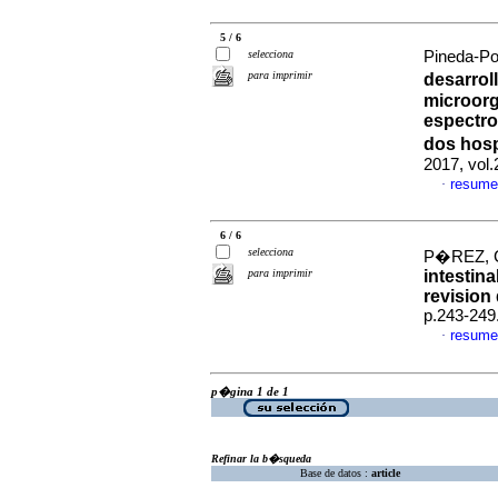
5 / 6
selecciona
Pineda-Po
para imprimir
desarrol
microorg
espectro
dos hosp
2017, vol
resume
·
6 / 6
selecciona
P�REZ, C
para imprimir
intestin
revision 
p.243-249
resume
·
p�gina 1 de 1
Refinar la b�squeda
Base de datos :
article