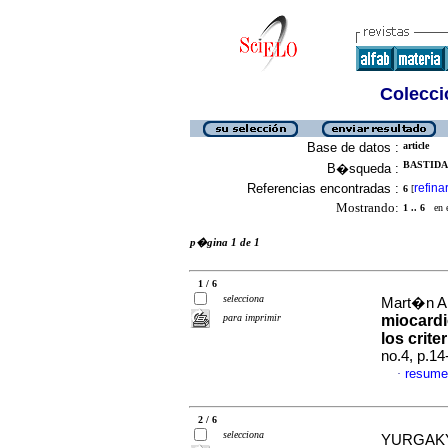
Colecció
Base de datos :
article
BASTIDAS
B�squeda :
Referencias encontradas :
refina
6
[
Mostrando:
1 .. 6
en el
p�gina 1 de 1
1 / 6
selecciona
Mart�n Ar
para imprimir
miocardi
los crit
no.4, p.1
resume
·
2 / 6
selecciona
YURGAKY 