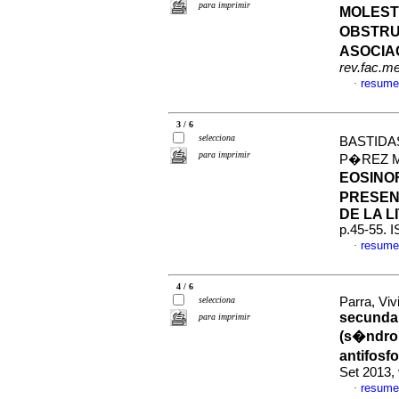
para imprimir
MOLEST
OBSTRU
ASOCIA
rev.fac.m
resume
·
3 / 6
selecciona
BASTIDA
para imprimir
P�REZ M
EOSINO
PRESEN
DE LA 
p.45-55. 
resume
·
4 / 6
selecciona
Parra, Viv
secundar
para imprimir
(s�ndro
antifosf
Set 2013,
resume
·