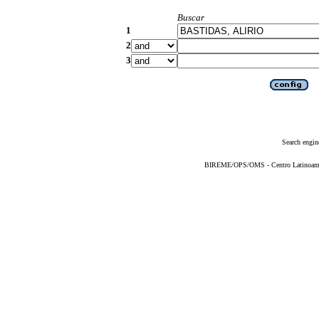
Buscar
1
2
3
Search engin
BIREME/OPS/OMS - Centro Latinoameric