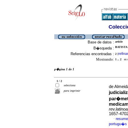
Colecció
Base de datos :
article
BATISTA 
B�squeda :
Referencias encontradas :
refina
2
[
Mostrando:
1 .. 2
en el
p�gina 1 de 1
1 / 2
selecciona
de Almeid
para imprimir
judicial
par�metr
medicame
rev.latino
1657-470
resume
·
portugu�s