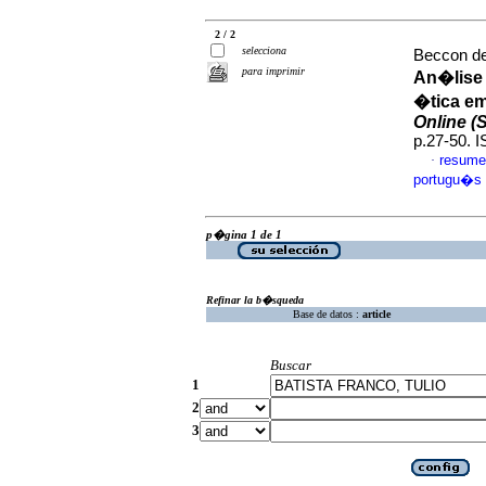
2 / 2
selecciona
Beccon de
para imprimir
An�lise
�tica e
Online (S
p.27-50. 
resume
·
portugu�s
p�gina 1 de 1
Refinar la b�squeda
Base de datos :
article
Buscar
1
2
3