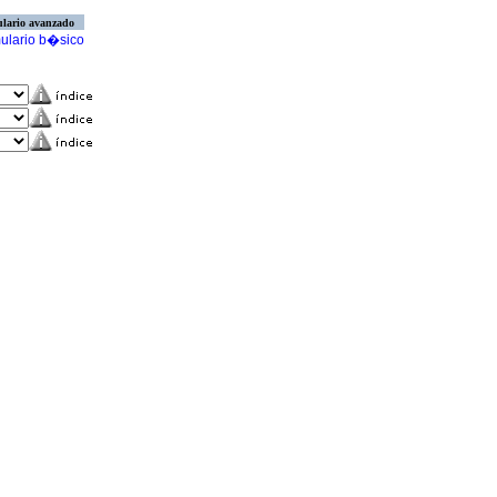
lario avanzado
ulario b�sico