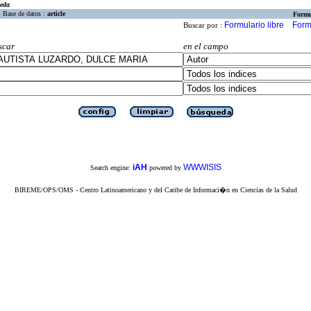
eda
Base de datos :
article
Formu
Formulario libre
Form
Buscar por :
scar
en el campo
iAH
WWWISIS
Search engine:
powered by
BIREME/OPS/OMS - Centro Latinoamericano y del Caribe de Informaci�n en Ciencias de la Salud