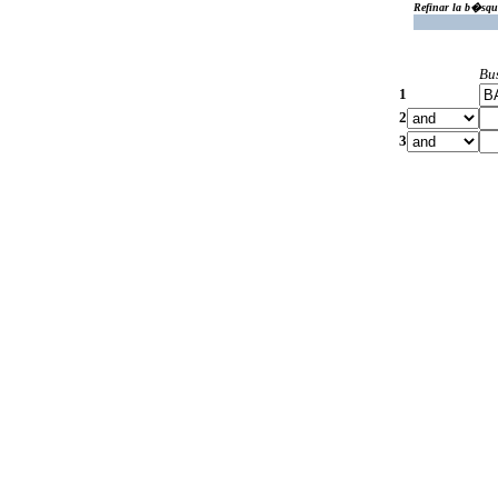
Refinar la b�squ
Bu
1
2
3