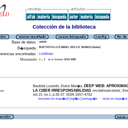
Colección de la biblioteca
Base de datos :
article
BAUTISTA LUZARDO, DULCE MARIA [Autor]
B�squeda :
erencias encontradas :
refinar
1
[
]
Mostrando:
1 .. 1
en el formato [
ISO 690
]
DEEP WEB
:
APROXIMAC
Bautista Luzardo, Dulce Mar�a.
LA CIBER IRRESPONSABILIDAD
.
rev.latinoam.bioet.
, En
imir
vol.15, no.1, p.26-37. ISSN 1657-4702
|
|
resumen en espa�ol
ingl�s
portugu�s
texto en espa�ol
·
·