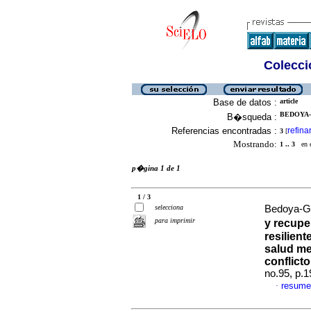
Colecció
Base de datos :
article
BEDOYA-
B�squeda :
Referencias encontradas :
refina
3
[
Mostrando:
1 .. 3
en el
p�gina 1 de 1
1 / 3
selecciona
Bedoya-Ga
para imprimir
y recupe
resilient
salud me
conflict
no.95, p.
resume
·