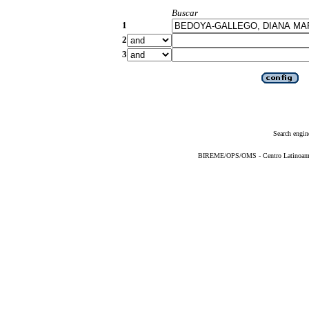
Buscar
1
2
3
Search engin
BIREME/OPS/OMS - Centro Latinoameric