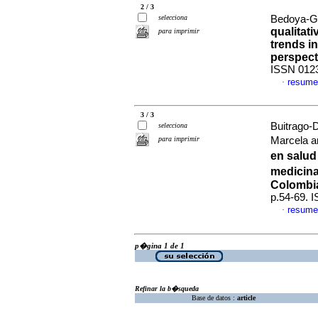
2 / 3
selecciona
Bedoya-Ga
qualitat
para imprimir
trends i
perspect
ISSN 012
resume
·
3 / 3
Buitrago-
selecciona
para imprimir
Marcela a
en salud
medicina
Colombi
p.54-69. 
resume
·
p�gina 1 de 1
Refinar la b�squeda
Base de datos :
article