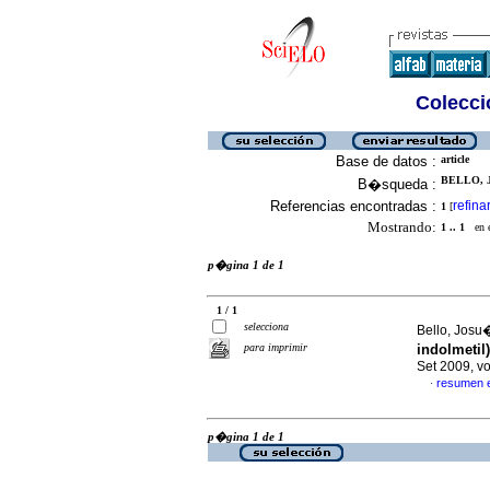
Colecció
Base de datos :
article
BELLO, J
B�squeda :
Referencias encontradas :
refina
1
[
Mostrando:
1 .. 1
en el
p�gina 1 de 1
1 / 1
selecciona
Bello, Josu�
para imprimir
indolmetil
Set 2009, v
resumen 
·
p�gina 1 de 1