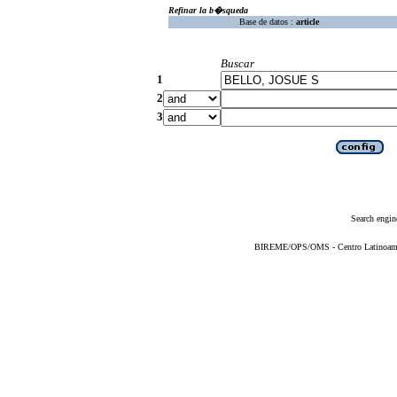
Refinar la b�squeda
Base de datos :
article
Buscar
1
2
3
Search engin
BIREME/OPS/OMS - Centro Latinoameric