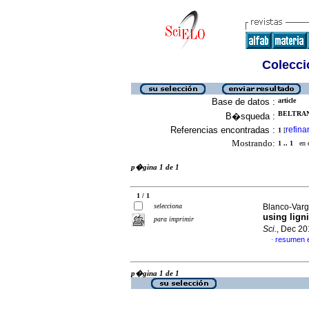
Colecció
Base de datos :
article
BELTRAN
B�squeda :
Referencias encontradas :
refina
1
[
Mostrando:
1 .. 1
en el
p�gina 1 de 1
1 / 1
selecciona
Blanco-Varg
using lign
para imprimir
Sci.
, Dec 20
resumen 
·
p�gina 1 de 1