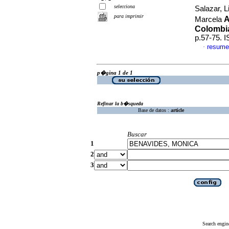
selecciona
Salazar, 
para imprimir
A
Marcela
Colombi
p.57-75. 
resume
·
p�gina 1 de 1
Refinar la b�squeda
Base de datos :
article
Buscar
1
2
3
Search engin