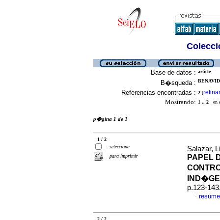
Colecció
Base de datos :
article
BENAVIDE
B�squeda :
Referencias encontradas :
refina
2
[
Mostrando:
1 .. 2
en el
p�gina 1 de 1
1 / 2
selecciona
Salazar, 
para imprimir
PAPEL 
CONTRO
IND�G
p.123-143
resume
·
2 / 2