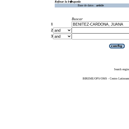
Refinar la b�squeda
Base de datos :
article
Buscar
1
2
3
Search engin
BIREME/OPS/OMS - Centro Latinoameric