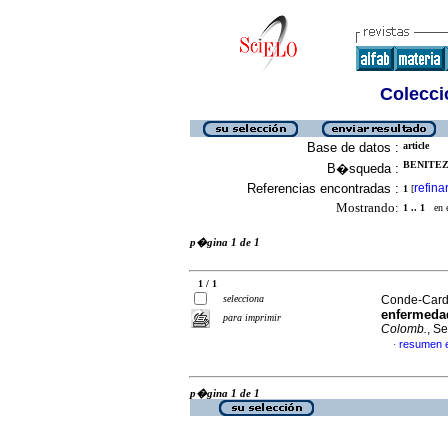
Colecció
Base de datos :
article
BENITEZ
B�squeda :
Referencias encontradas :
refina
1
[
Mostrando:
1 .. 1
en el
p�gina 1 de 1
1 / 1
selecciona
Conde-Cardo
enfermeda
para imprimir
Colomb.
, S
resumen 
·
p�gina 1 de 1