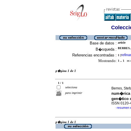
Colecció
Base de datos :
article
BERRES, 
B�squeda :
Referencias encontradas :
refina
1
[
Mostrando:
1 .. 1
en el
p�gina 1 de 1
1 / 1
selecciona
Berres, Ste
para imprimir
num�rica 
gen�tico 
ISSN 0120-
resumen 
·
p�gina 1 de 1