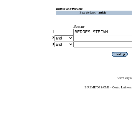
Refinar la b�squeda
Base de datos :
article
Buscar
1
2
3
Search engin
BIREME/OPS/OMS - Centro Latinoameric