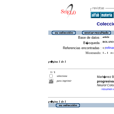
Colecció
Base de datos :
article
BOLANO 
B�squeda :
Referencias encontradas :
refina
1
[
Mostrando:
1 .. 1
en el
p�gina 1 de 1
1 / 1
selecciona
Mart�nez Ba
para imprimir
progresiva
Neurol Col
resumen 
·
p�gina 1 de 1