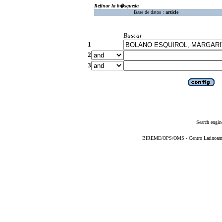
Refinar la b�squeda
Base de datos :
article
Buscar
1
2
3
Search engin
BIREME/OPS/OMS - Centro Latinoameric