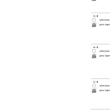
3 / 8
selecciona
para impr
4 / 8
selecciona
para impr
5 / 8
selecciona
para impr