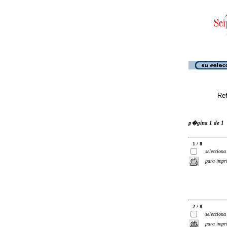
Ref
p�gina 1 de 1
1 / 8
selecciona
para impr
2 / 8
selecciona
para impr