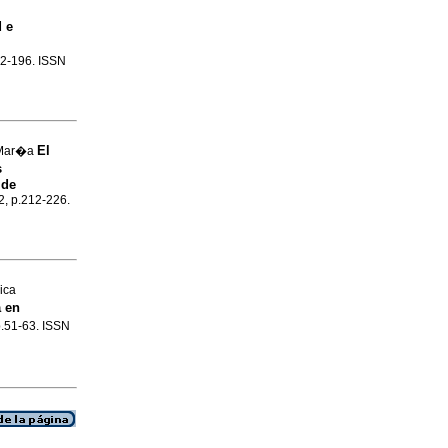
 e
182-196. ISSN
El
 Mar�a
s
 de
.2, p.212-226.
ica
a en
 p.51-63. ISSN