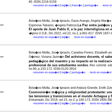
80. ISSN 2216-0159
|
|
|
resumen en espa�ol
ingl�s
franc�s
portugu�s
texto 
·
·
Bola�os-Motta, Jos� Ignacio, Daza-Arango, Angela Mar�a
La Paz entre jud�os y
imir
Espinosa-Tabares, �ngela Patricia
El aporte de Juan Pablo II, a la paz interreligiosa en e
�gora U.S.B.
, Dic 2022, vol.22, no.2, p.801-817. ISSN 1657
|
resumen en espa�ol
ingl�s
texto en espa�ol
·
·
Bola�os-Motta, Jos� Ignacio, Casallas-Forero, Elizabeth a
Del activismo docente, el sabe
G�mez, Viviana Jazm�n
imir
pedag�gico del maestro y su impacto en la realizac
profesional de sus estudiantes sordos
.
Rev. colomb. ed
no.80, p.153-172. ISSN 0120-3916
|
|
resumen en espa�ol
ingl�s
portugu�s
texto en espa�ol
·
·
Bola�os-Motta, Jos� Ignacio and Astaiza-Grande, Enith Zu
Cosmovisi�n m�gica y religiosidad protestante: un
imir
las tensiones y transiciones en el mundo Achagua y
Entramado
, Dic 2019, vol.15, no.2, p.160-173. ISSN 1900-38
|
|
resumen en espa�ol
ingl�s
portugu�s
texto en espa�ol
·
·