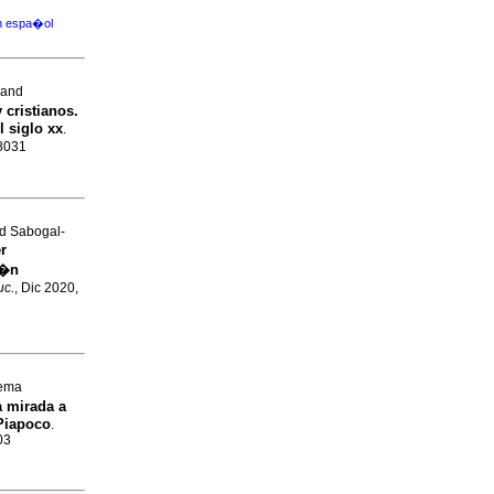
en espa�ol
 and
 cristianos.
l siglo xx
.
-8031
nd Sabogal-
r
i�n
uc.
, Dic 2020,
lema
a mirada a
 Piapoco
.
03