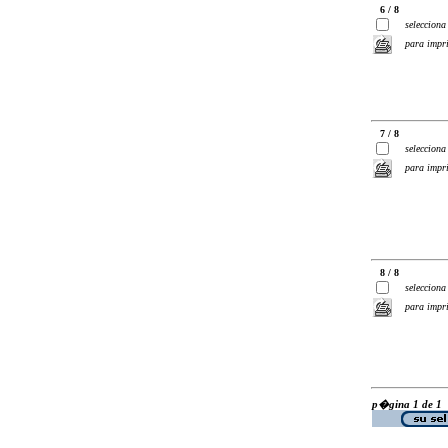
6 / 8
selecciona
para impr
7 / 8
selecciona
para impr
8 / 8
selecciona
para impr
p�gina 1 de 1