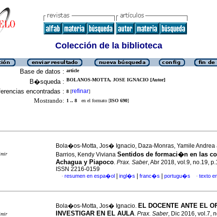
Colección de la biblioteca
Base de datos :
article
BOLANOS-MOTTA, JOSE IGNACIO [Autor]
B�squeda :
erencias encontradas :
refinar
8
[
]
Mostrando:
1 .. 8
en el formato [
ISO 690
]
Bola�os-Motta, Jos� Ignacio, Daza-Monras, Yamile Andrea 
Sentidos de formaci�n en las 
imir
Barrios, Kendy Viviana
Achagua y Piapoco
.
Prax. Saber
, Abr 2018, vol.9, no.19, p
ISSN 2216-0159
|
|
|
resumen en espa�ol
ingl�s
franc�s
portugu�s
texto 
·
·
EL DOCENTE ANTE EL OF
Bola�os-Motta, Jos� Ignacio.
INVESTIGAR EN EL AULA
.
Prax. Saber
, Dic 2016, vol.7, 
imir