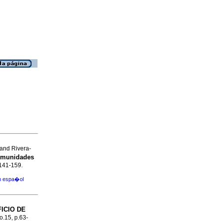
and Rivera-
comunidades
.141-159.
en espa�ol
ICIO DE
no.15, p.63-