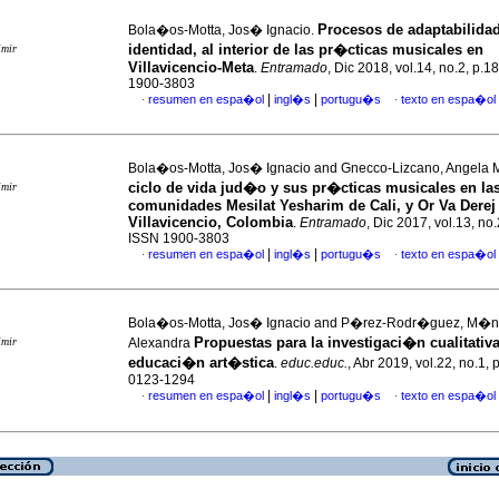
Procesos de adaptabilidad
Bola�os-Motta, Jos� Ignacio.
identidad, al interior de las pr�cticas musicales en
imir
Villavicencio-Meta
.
Entramado
, Dic 2018, vol.14, no.2, p.
1900-3803
|
|
resumen en espa�ol
ingl�s
portugu�s
texto en espa�ol
·
·
Bola�os-Motta, Jos� Ignacio and Gnecco-Lizcano, Angela
ciclo de vida jud�o y sus pr�cticas musicales en la
imir
comunidades Mesilat Yesharim de Cali, y Or Va Derej
Villavicencio, Colombia
.
Entramado
, Dic 2017, vol.13, no
ISSN 1900-3803
|
|
resumen en espa�ol
ingl�s
portugu�s
texto en espa�ol
·
·
Bola�os-Motta, Jos� Ignacio and P�rez-Rodr�guez, M�n
Propuestas para la investigaci�n cualitativ
imir
Alexandra
educaci�n art�stica
.
educ.educ.
, Abr 2019, vol.22, no.1,
0123-1294
|
|
resumen en espa�ol
ingl�s
portugu�s
texto en espa�ol
·
·