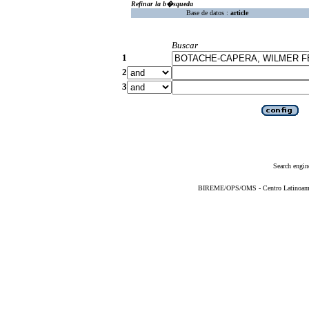
Refinar la b�squeda
Base de datos :
article
Buscar
1
2
3
Search engin
BIREME/OPS/OMS - Centro Latinoameric