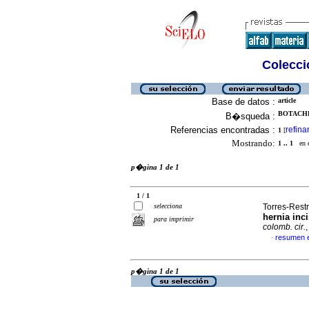
Colecció
Base de datos :
article
BOTACHE
B�squeda :
Referencias encontradas :
refina
1
[
Mostrando:
1 .. 1
en el
p�gina 1 de 1
1 / 1
selecciona
Torres-Rest
hernia inc
para imprimir
colomb. cir.
resumen 
·
p�gina 1 de 1