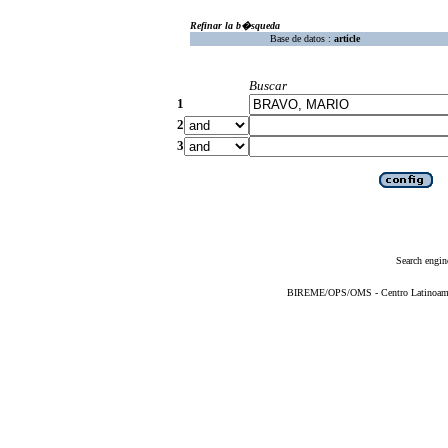
Refinar la b�squeda
Base de datos :
article
Buscar
1
2
3
Search engin
BIREME/OPS/OMS - Centro Latinoameric