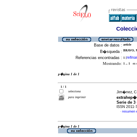
Colecció
Base de datos :
article
BRAVO, M
B�squeda :
Referencias encontradas :
refina
1
[
Mostrando:
1 .. 1
en el
p�gina 1 de 1
1 / 1
selecciona
Jim�nez, Ce
extrahep�
para imprimir
Serie de 3
ISSN 2011-
resumen 
·
p�gina 1 de 1