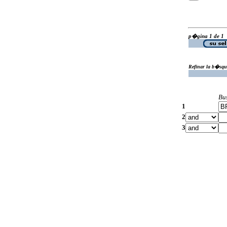
p�gina 1 de 1
Refinar la b�squ
Bu
1
2
3