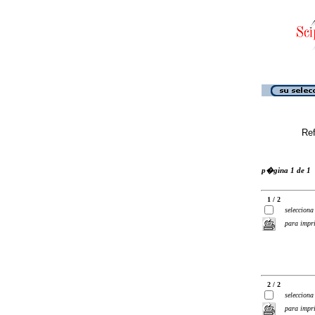
Ref
p�gina 1 de 1
1 / 2
selecciona
para impr
2 / 2
selecciona
para impr