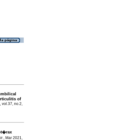
mbilical
ticulitis of
 vol.37, no.2,
t�rax
ir.
, Mar 2021,