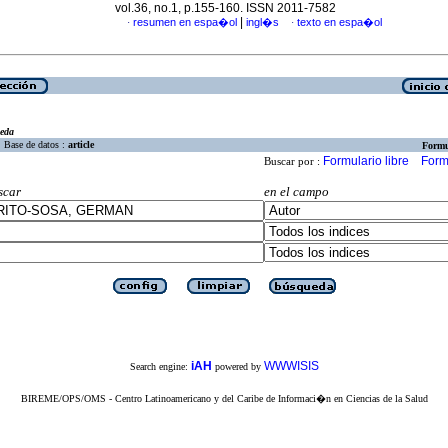
vol.36, no.1, p.155-160. ISSN 2011-7582
|
resumen en espa�ol
ingl�s
texto en espa�ol
·
·
eda
Base de datos :
article
Formu
Formulario libre
Form
Buscar por :
scar
en el campo
iAH
WWWISIS
Search engine:
powered by
BIREME/OPS/OMS - Centro Latinoamericano y del Caribe de Informaci�n en Ciencias de la Salud