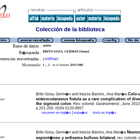
Colección de la biblioteca
Base de datos :
article
BRITO-SOSA, GERMAN [Autor]
B�squeda :
erencias encontradas :
refinar
2
[
]
Mostrando:
1 .. 2
en el formato [
ISO 690
]
Colo-u
Brito-Sosa, Germ�n and Iraizoz-Barrios., Ana Mar�a
enterocutaneous fistula as a rare complication of diver
imir
the sigmoid colon
.
Rev. colomb. Gastroenterol.
, June 2022,
p.201-205. ISSN 0120-9957
|
resumen en ingl�s
espa�ol
texto en ingl�s
·
·
Neumo
Brito-Sosa, Germ�n and Iraizoz-Barrios, Ana Mar�a
imir
espont�neo y enfisema bulloso bilateral
.
rev. colomb. c