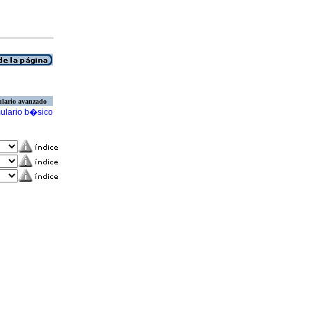
lario avanzado
ulario b�sico