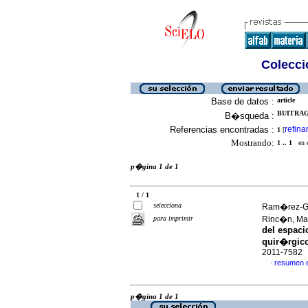
Colecció
Base de datos :
article
BUITRAG
B�squeda :
Referencias encontradas :
refina
1
[
Mostrando:
1 .. 1
en el
p�gina 1 de 1
1 / 1
selecciona
Ram�rez-Gir
para imprimir
Rinc�n, M
del espaci
quir�rgic
2011-7582
resumen 
·
p�gina 1 de 1