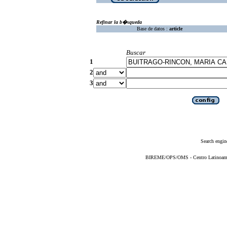
Refinar la b�squeda
Base de datos :
article
Buscar
1
2
3
Search engin
BIREME/OPS/OMS - Centro Latinoameric