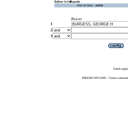
Refinar la b�squeda
Base de datos :
article
Buscar
1
2
3
Search engin
BIREME/OPS/OMS - Centro Latinoameric