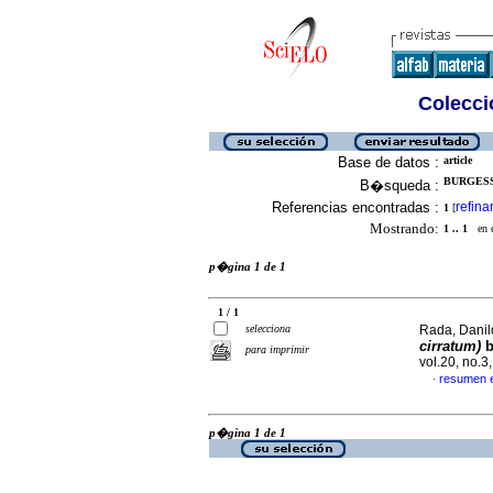
Colecció
Base de datos :
article
BURGESS
B�squeda :
Referencias encontradas :
refina
1
[
Mostrando:
1 .. 1
en el
p�gina 1 de 1
1 / 1
selecciona
Rada, Danilo
cirratum)
b
para imprimir
vol.20, no.
resumen 
·
p�gina 1 de 1