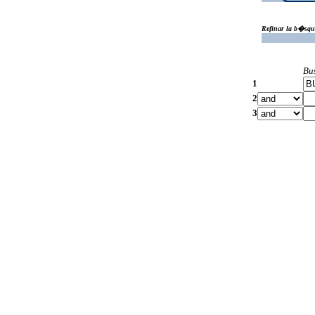
Refinar la b�squ
Bu
1
2
3