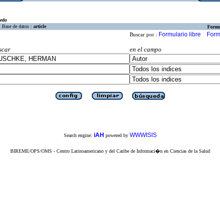
eda
Base de datos :
article
Formu
Formulario libre
Form
Buscar por :
scar
en el campo
iAH
WWWISIS
Search engine:
powered by
BIREME/OPS/OMS - Centro Latinoamericano y del Caribe de Informaci�n en Ciencias de la Salud