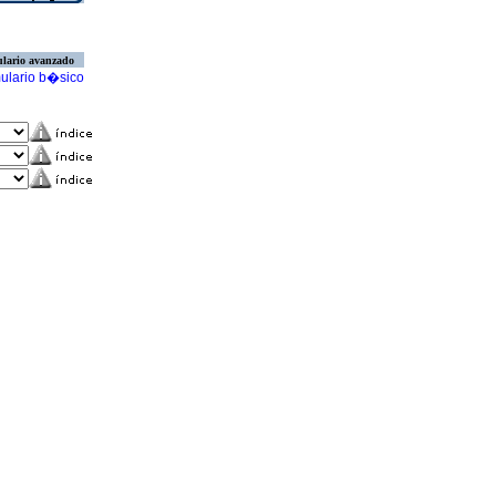
lario avanzado
ulario b�sico