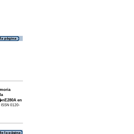
emoria
la
i�nE280A en
4. ISSN 0120-