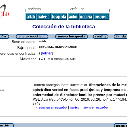
Colección de la biblioteca
Base de datos :
article
BUSCHKE, HERMAN [Autor]
B�squeda :
erencias encontradas :
refinar
1
[
]
Mostrando:
1 .. 1
en el formato [
ISO 690
]
Alteraciones de la m
Romero Vanegas, Sara Julieta et al.
epis�dica verbal en fases precl�nica y temprana de 
imir
enfermedad de Alzheimer familiar precoz por mutac
PS1
.
Acta Neurol Colomb.
, Oct 2010, vol.26, no.4, p.177-19
8748
|
resumen en espa�ol
ingl�s
texto en espa�ol
·
·