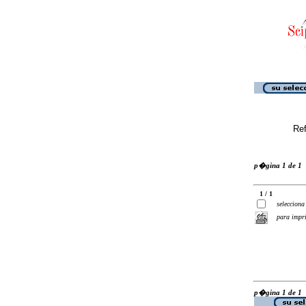
Ref
p�gina 1 de 1
1 / 1
selecciona
para impr
p�gina 1 de 1