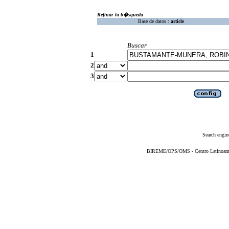
Refinar la b�squeda
Base de datos :
article
Buscar
1
2
3
Search engin
BIREME/OPS/OMS - Centro Latinoameric