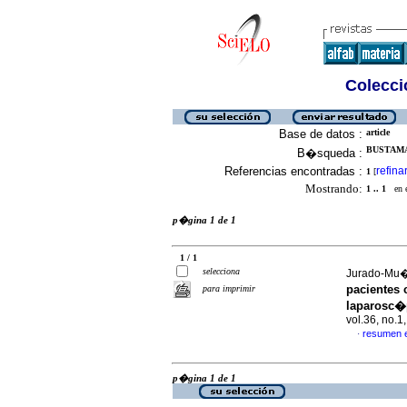
Colecció
Base de datos :
article
BUSTAMA
B�squeda :
Referencias encontradas :
refina
1
[
Mostrando:
1 .. 1
en el
p�gina 1 de 1
1 / 1
selecciona
Jurado-Mu�o
pacientes
para imprimir
laparosc�p
vol.36, no.
resumen 
·
p�gina 1 de 1