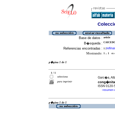
Colecció
Base de datos :
article
CAICEDO,
B�squeda :
Referencias encontradas :
refina
1
[
Mostrando:
1 .. 1
en el
p�gina 1 de 1
1 / 1
selecciona
Garc�a, Albe
para imprimir
cong�nita
ISSN 0120-
resumen 
·
p�gina 1 de 1