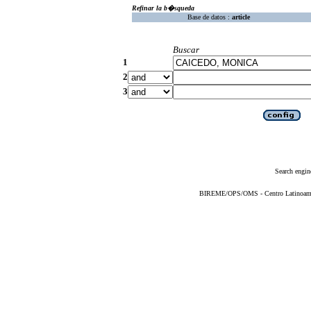
Refinar la b�squeda
Base de datos :
article
Buscar
1
2
3
Search engin
BIREME/OPS/OMS - Centro Latinoameric