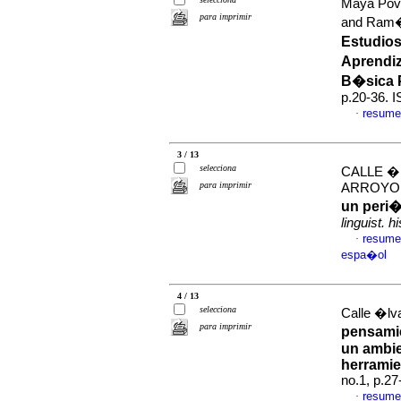
Maya Pove
para imprimir
and Ram�r
Estudios
Aprendiz
B�sica 
p.20-36. 
resume
·
3 / 13
selecciona
CALLE �
para imprimir
ARROYO,
un peri�d
linguist. h
resume
·
espa�ol
4 / 13
selecciona
Calle �lv
para imprimir
pensamie
un ambie
herramie
no.1, p.2
resume
·