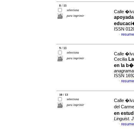
8 / 13
selecciona
Calle �lv
para imprimir
apoyada 
educaci
ISSN 012
resume
·
9 / 13
selecciona
Calle �lv
para imprimir
La
Cecilia
en la b�
anagrama
ISSN 169
resume
·
10 / 13
selecciona
Calle �lv
para imprimir
del Carm
en estud
Linguist. J
resume
·