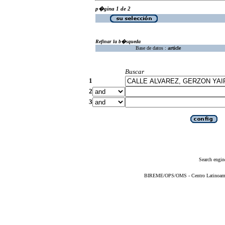
p�gina 1 de 2
Refinar la b�squeda
Base de datos :
article
Buscar
1
2
3
Search engin
BIREME/OPS/OMS - Centro Latinoameric