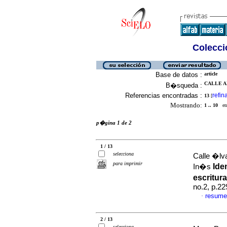
Colecció
Base de datos :
article
CALLE A
B�squeda :
Referencias encontradas :
refin
13
[
Mostrando:
1 .. 10
en 
p�gina 1 de 2
1 / 13
selecciona
Calle �lv
para imprimir
Ide
In�s
escritu
no.2, p.2
resume
·
2 / 13
selecciona