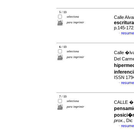
5 / 13
selecciona
Calle Alva
escritur
para imprimir
p.145-172
resume
·
6 / 13
selecciona
Calle �lv
para imprimir
Del Carm
hipermed
inferenc
ISSN 179
resume
·
7 / 13
selecciona
CALLE �
para imprimir
pensamie
posici�n 
prox.
, Dic
resume
·