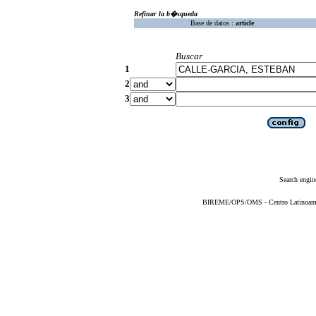
Refinar la b�squeda
Base de datos :
article
Buscar
1
2
3
Search engin
BIREME/OPS/OMS - Centro Latinoameric