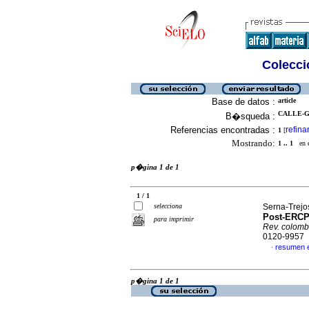
Colecció
Base de datos :
article
CALLE-G
B�squeda :
Referencias encontradas :
refina
1
[
Mostrando:
1 .. 1
en el
p�gina 1 de 1
1 / 1
selecciona
Serna-Trejos
Post-ERCP 
para imprimir
Rev. colomb.
0120-9957
resumen 
·
p�gina 1 de 1