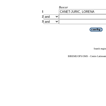
Buscar
1
2
3
Search engin
BIREME/OPS/OMS - Centro Latinoameric