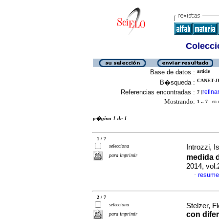
Colecció
Base de datos :
article
CANET-JU
B�squeda :
Referencias encontradas :
refina
7
[
Mostrando:
1 .. 7
en el
p�gina 1 de 1
1 / 7
selecciona
Introzzi, I
para imprimir
medida d
2014, vol.
resume
·
2 / 7
selecciona
Stelzer, Fl
con dife
para imprimir