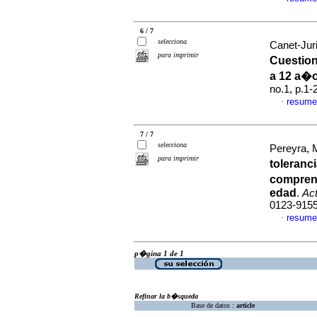
6 / 7
selecciona
Canet-Juri
para imprimir
Cuestion
a 12 a�
no.1, p.1
resume
·
7 / 7
selecciona
Pereyra, 
para imprimir
toleranci
comprens
edad
.
Act
0123-915
resume
·
p�gina 1 de 1
Refinar la b�squeda
Base de datos :
article