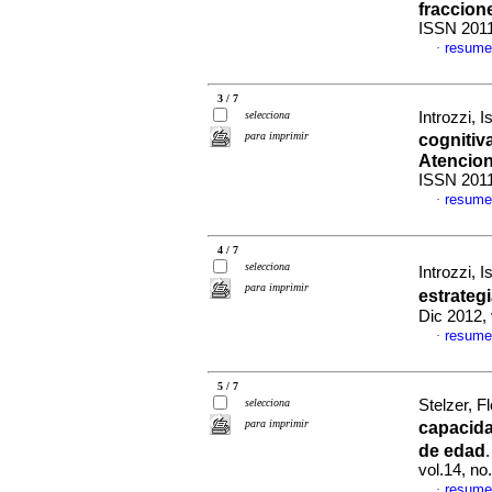
fraccion
ISSN 201
resume
·
3 / 7
selecciona
Introzzi, I
para imprimir
cognitiv
Atencion
ISSN 201
resume
·
4 / 7
selecciona
Introzzi, 
para imprimir
estrateg
Dic 2012, 
resume
·
5 / 7
selecciona
Stelzer, Fl
para imprimir
capacida
de edad
vol.14, n
resume
·