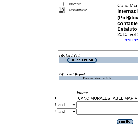
selecciona
Cano-Mor
para imprimir
internaci
(Pol�tic
contables
Estatuto
2010, vol
resume
·
p�gina 1 de 1
Refinar la b�squeda
Base de datos :
article
Buscar
1
2
3