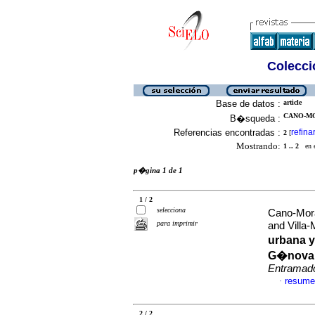
Colecció
Base de datos :
article
CANO-MO
B�squeda :
Referencias encontradas :
refina
2
[
Mostrando:
1 .. 2
en el
p�gina 1 de 1
1 / 2
selecciona
Cano-Mora
para imprimir
and Villa
urbana y
G�nova, 
Entramad
resume
·
2 / 2